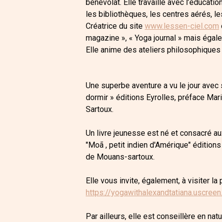
bénévolat. Elle travaille avec l’éducati
les bibliothèques, les centres aérés, 
Créatrice du site
www.lessen-ciel.com
magazine », « Yoga journal » mais éga
Elle anime des ateliers philosophiques
Une superbe aventure a vu le jour avec 
dormir » éditions Eyrolles, préface Mar
Sartoux.
Un livre jeunesse est né et consacré aux
"Moã , petit indien d'Amérique" éditions
de Mouans-sartoux.
Elle vous invite, également, à visiter l
https://yogawithalexandtatiana.uscreen
Par ailleurs, elle est conseillère en na