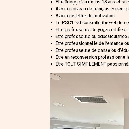
Être âgé(e) d’au moins 18 ans et si c
Avoir un niveau de français correct p
Avoir une lettre de motivation
Le PSC1 est conseillé (brevet de s
Être professeur.e de yoga certifié.
Être professeur.e ou éducateur.tric
Être professionnel.le de l’enfance 
Être professeur.e de danse ou d’édu
Être en reconversion professionnell
Être TOUT SIMPLEMENT passionné.e