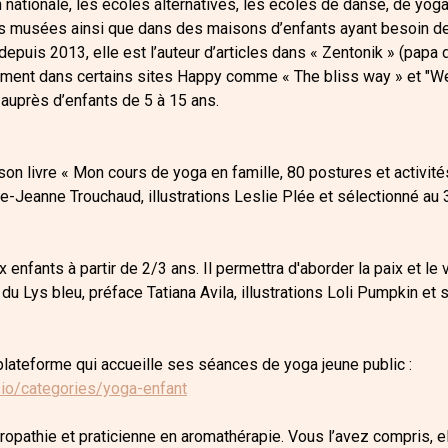
on nationale, les écoles alternatives, les écoles de danse, de yoga
les musées ainsi que dans des maisons d’enfants ayant besoin de
depuis 2013, elle est l’auteur d’articles dans « Zentonik » (papa 
lement dans certains sites Happy comme « The bliss way » et "W
 auprès d’enfants de 5 à 15 ans.
son livre « Mon cours de yoga en famille, 80 postures et activit
ie-Jeanne Trouchaud, illustrations Leslie Plée et sélectionné au
 enfants à partir de 2/3 ans. Il permettra d'aborder la paix et le
 du Lys bleu, préface Tatiana Avila, illustrations Loli Pumpkin et 
a plateforme qui accueille ses séances de yoga jeune public :
.io/categories/yoga-enfant
turopathie et praticienne en aromathérapie. Vous l’avez compris, e