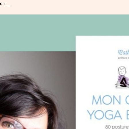
s » …