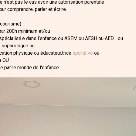
e n'est pas le cas avoir une autorisation parentale
our comprendre, parler et écrire.
ecourisme)
e par 200h minimum et/ou
e spécialisé.e dans l’enfance ou ASEM ou AESH ou AED… ou
ou sophrologue ou
cation physique ou éducateur.trice
sportif.ve
ou
e OU
 par le monde de l'enfance