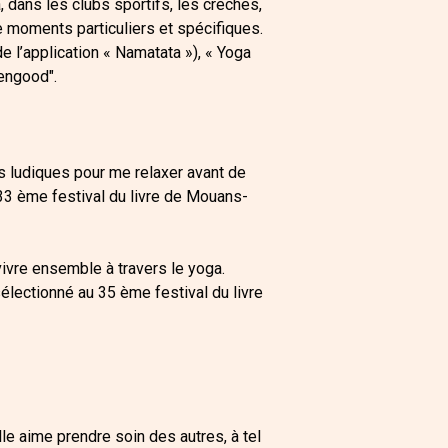
, dans les clubs sportifs, les crèches,
 moments particuliers et spécifiques.
de l’application « Namatata »), « Yoga
engood".
és ludiques pour me relaxer avant de
 33 ème festival du livre de Mouans-
 vivre ensemble à travers le yoga.
sélectionné au 35 ème festival du livre
lle aime prendre soin des autres, à tel